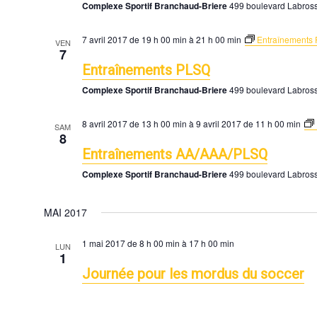
Complexe Sportif Branchaud-Briere
499 boulevard Labros
a
t
7 avril 2017 de 19 h 00 min
à
21 h 00 min
Entraînements
e
VEN
7
.
Entraînements PLSQ
Complexe Sportif Branchaud-Briere
499 boulevard Labros
8 avril 2017 de 13 h 00 min
à
9 avril 2017 de 11 h 00 min
SAM
8
Entraînements AA/AAA/PLSQ
Complexe Sportif Branchaud-Briere
499 boulevard Labros
MAI 2017
1 mai 2017 de 8 h 00 min
à
17 h 00 min
LUN
1
Journée pour les mordus du soccer