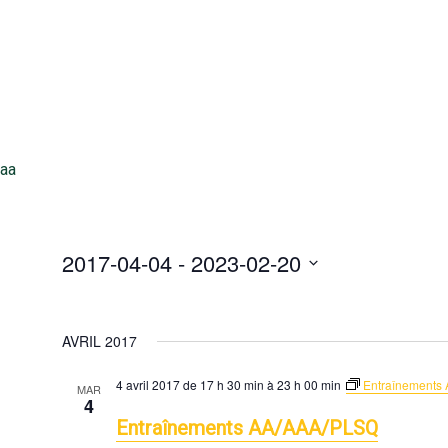
aa
2017-04-04
 - 
2023-02-20
S
e
l
AVRIL 2017
e
c
4 avril 2017 de 17 h 30 min
à
23 h 00 min
Entraînements
MAR
4
t
Entraînements AA/AAA/PLSQ
d