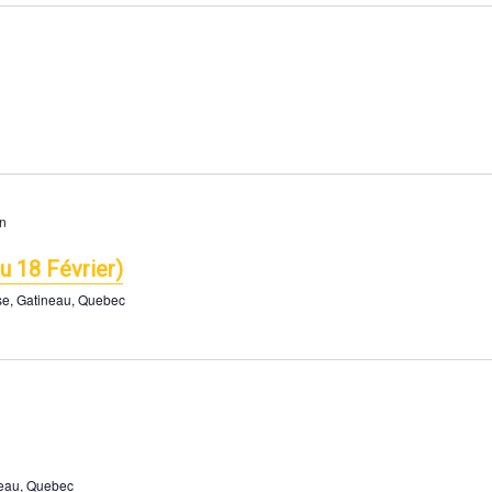
n
u 18 Février)
se, Gatineau, Quebec
neau, Quebec