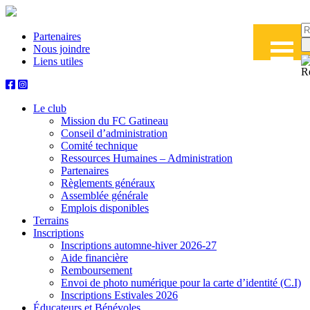
Partenaires
Nous joindre
Liens utiles
Le club
Mission du FC Gatineau
Conseil d’administration
Comité technique
Ressources Humaines – Administration
Partenaires
Règlements généraux
Assemblée générale
Emplois disponibles
Terrains
Inscriptions
Inscriptions automne-hiver 2026-27
Aide financière
Remboursement
Envoi de photo numérique pour la carte d’identité (C.I)
Inscriptions Estivales 2026
Éducateurs et Bénévoles