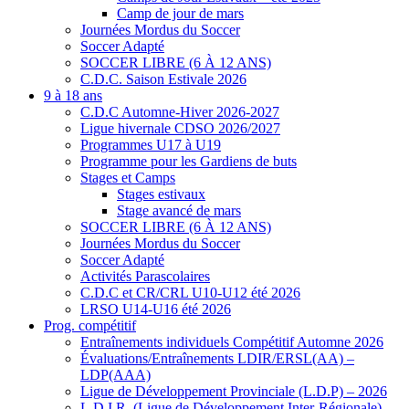
Camp de jour de mars
Journées Mordus du Soccer
Soccer Adapté
SOCCER LIBRE (6 À 12 ANS)
C.D.C. Saison Estivale 2026
9 à 18 ans
C.D.C Automne-Hiver 2026-2027
Ligue hivernale CDSO 2026/2027
Programmes U17 à U19
Programme pour les Gardiens de buts
Stages et Camps
Stages estivaux
Stage avancé de mars
SOCCER LIBRE (6 À 12 ANS)
Journées Mordus du Soccer
Soccer Adapté
Activités Parascolaires
C.D.C et CR/CRL U10-U12 été 2026
LRSO U14-U16 été 2026
Prog. compétitif
Entraînements individuels Compétitif Automne 2026
Évaluations/Entraînements LDIR/ERSL(AA) –
LDP(AAA)
Ligue de Développement Provinciale (L.D.P) – 2026
L.D.I.R. (Ligue de Développement Inter-Régionale) –