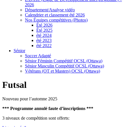
2026
Département/Analyse vidéo
Calendrier et classement été 2026
Nos Équipes compétitives (Photos)
Été 2026
Été 2025
été 2024
été 2023
été 2022
Sénior
Soccer Adapté
Sénior Féminin Compétitif OCSL (Ottawa)
Sénior Masculin Compétitif OCSL (Ottawa)
Vétérans (OT et Masters) OCSL (Ottawa)
Futsal
Nouveau pour l’automne 2025
*** Programme annulé faute d’inscriptions ***
3 niveaux de compétition sont offerts: