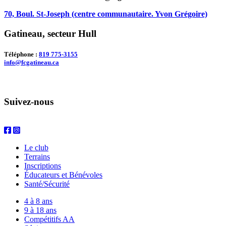
70, Boul. St-Joseph (centre communautaire. Yvon Grégoire)
Gatineau, secteur Hull
Téléphone :
819 775-3155
info@fcgatineau.ca
Suivez-nous
Le club
Terrains
Inscriptions
Éducateurs et Bénévoles
Santé/Sécurité
4 à 8 ans
9 à 18 ans
Compétitifs
AA