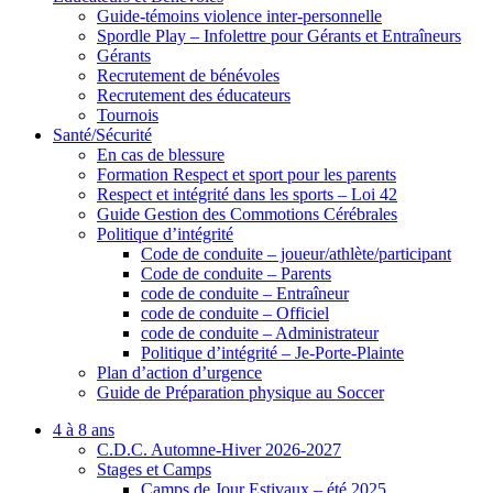
Guide-témoins violence inter-personnelle
Spordle Play – Infolettre pour Gérants et Entraîneurs
Gérants
Recrutement de bénévoles
Recrutement des éducateurs
Tournois
Santé/Sécurité
En cas de blessure
Formation Respect et sport pour les parents
Respect et intégrité dans les sports – Loi 42
Guide Gestion des Commotions Cérébrales
Politique d’intégrité
Code de conduite – joueur/athlète/participant
Code de conduite – Parents
code de conduite – Entraîneur
code de conduite – Officiel
code de conduite – Administrateur
Politique d’intégrité – Je-Porte-Plainte
Plan d’action d’urgence
Guide de Préparation physique au Soccer
4 à 8 ans
C.D.C. Automne-Hiver 2026-2027
Stages et Camps
Camps de Jour Estivaux – été 2025