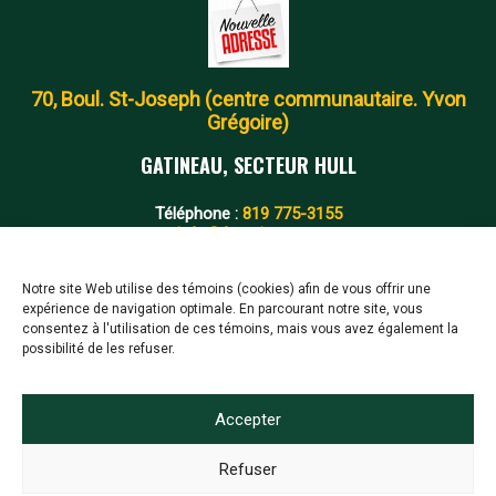
70, Boul. St-Joseph (centre communautaire. Yvon
Grégoire)
GATINEAU, SECTEUR HULL
Téléphone :
819 775-3155
info@fcgatineau.ca
Notre site Web utilise des témoins (cookies) afin de vous offrir une
SUIVEZ-NOUS
expérience de navigation optimale. En parcourant notre site, vous
consentez à l'utilisation de ces témoins, mais vous avez également la
possibilité de les refuser.
Accepter
Refuser
© 2016-2026 FC Gatineau - Tous droits réservés