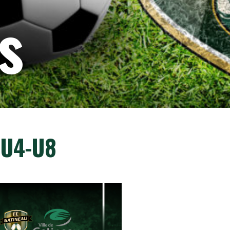
s
 U4-U8