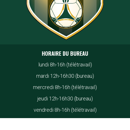
jeudi 12h-16h30 (bureau)
vendredi 8h-16h (télétravail)
Le bureau est ouvert les mardis et jeudis. Vous pouvez
continuer de nous contacter par courriel pour toute
question sur les activités du club à info@fcgatineau.ca.
70, Boul. St-Joseph (centre communautaire. Yvon
Grégoire)
GATINEAU, SECTEUR HULL
Téléphone :
819 775-3155
info@fcgatineau.ca