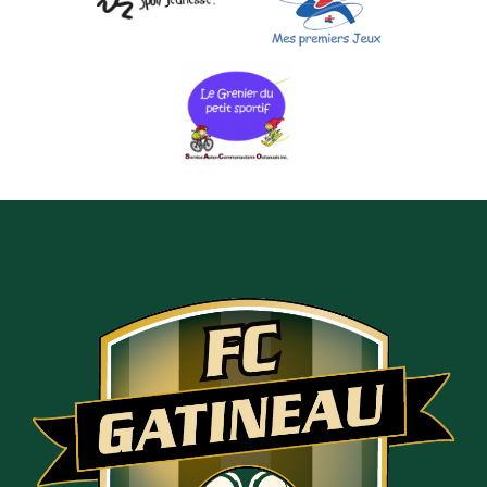
HORAIRE DU BUREAU
lundi 8h-16h (télétravail)
mardi 12h-16h30 (bureau)
mercredi 8h-16h (télétravail)