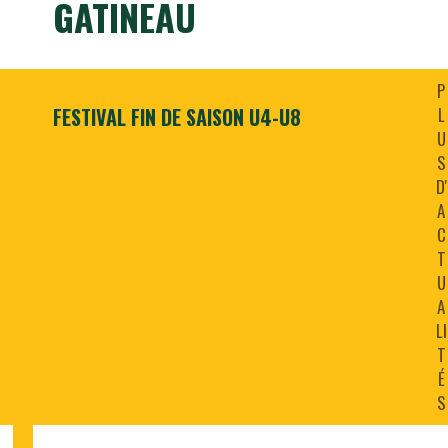
GATINEAU
P
FESTIVAL FIN DE SAISON U4-U8
L
U
S
D'
A
C
T
U
A
LI
T
É
S