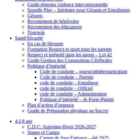
Guide-témoins violence inter-personnelle
Spordle Play – Infolettre pour Gérants et Entraîneurs
Gérants
Recrutement de bénévoles
Recrutement des éducateurs
Tournois
Santé/Sécurité
En cas de blessure
Formation Respect et sport pour les parents
Respect et intégrité dans les sports – Loi 42
Guide Gestion des Commotions Cérébrales
Politique d’intégrité
Code de conduite – joueur/athlète/participant
Code de conduite – Parents
code de conduite – Entraîneur
code de conduite – Officiel
code de conduite – Administrateur
Politique d’intégrité – Je-Porte-Plainte
Plan d’action d’urgence
Guide de Préparation physique au Soccer
4 à 8 ans
C.D.C. Automne-Hiver 2026-2027
Stages et Camps
Camps de Jour Estivaux – été 2025