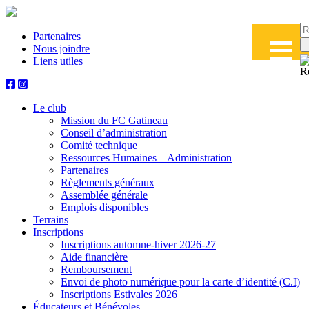
Partenaires
Nous joindre
Liens utiles
Le club
Mission du FC Gatineau
Conseil d’administration
Comité technique
Ressources Humaines – Administration
Partenaires
Règlements généraux
Assemblée générale
Emplois disponibles
Terrains
Inscriptions
Inscriptions automne-hiver 2026-27
Aide financière
Remboursement
Envoi de photo numérique pour la carte d’identité (C.I)
Inscriptions Estivales 2026
Éducateurs et Bénévoles