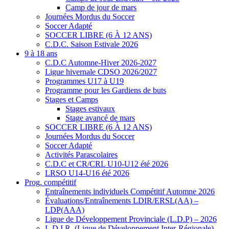
Camp de jour de mars
Journées Mordus du Soccer
Soccer Adapté
SOCCER LIBRE (6 À 12 ANS)
C.D.C. Saison Estivale 2026
9 à 18 ans
C.D.C Automne-Hiver 2026-2027
Ligue hivernale CDSO 2026/2027
Programmes U17 à U19
Programme pour les Gardiens de buts
Stages et Camps
Stages estivaux
Stage avancé de mars
SOCCER LIBRE (6 À 12 ANS)
Journées Mordus du Soccer
Soccer Adapté
Activités Parascolaires
C.D.C et CR/CRL U10-U12 été 2026
LRSO U14-U16 été 2026
Prog. compétitif
Entraînements individuels Compétitif Automne 2026
Évaluations/Entraînements LDIR/ERSL(AA) –
LDP(AAA)
Ligue de Développement Provinciale (L.D.P) – 2026
L.D.I.R. (Ligue de Développement Inter-Régionale) –