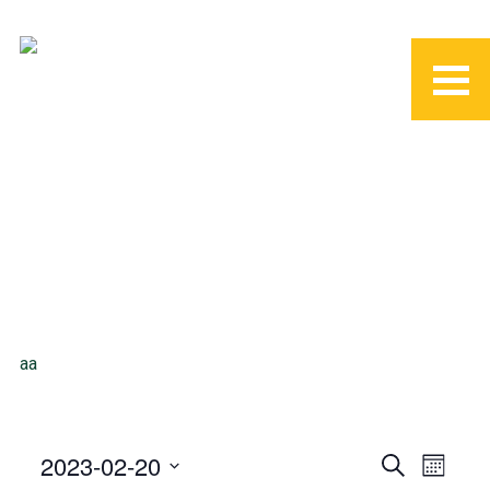
aa
2023-02-20
S
M
E
e