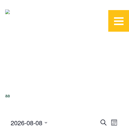
aa
2026-08-08
S
M
E
e