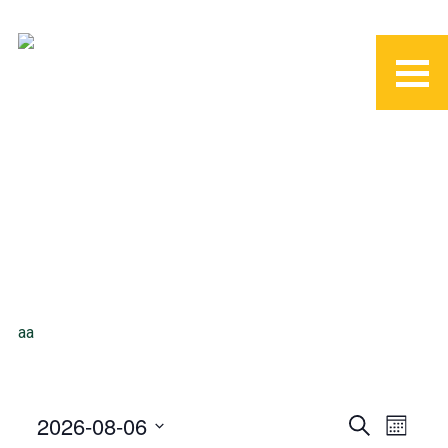
aa
2026-08-06
S
M
E
e