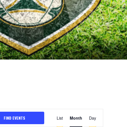
FIND EVENTS
E
List
Month
Day
v