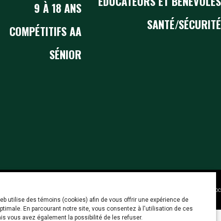
ÉDUCATEURS ET BÉNÉVOLES
9 À 18 ANS
SANTÉ/SÉCURITÉ
COMPÉTITIFS
AA
SÉNIOR
Réalisation :
studio créatif Coloc
eb utilise des témoins (cookies) afin de vous offrir une expérience de
ptimale. En parcourant notre site, vous consentez à l'utilisation de ces
s vous avez également la possibilité de les refuser.