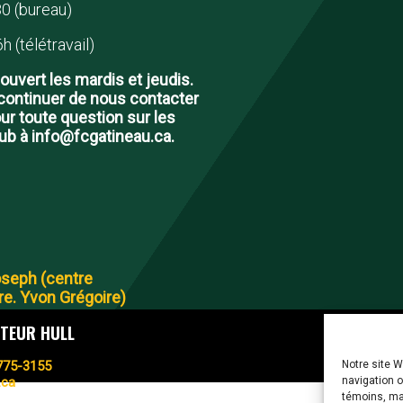
0 (bureau)
h (télétravail)
ouvert les mardis et jeudis.
ontinuer de nous contacter
our toute question sur les
lub à info@fcgatineau.ca.
oseph (centre
e. Yvon Grégoire)
CTEUR HULL
Notre site W
775-3155
navigation o
.ca
témoins, mai