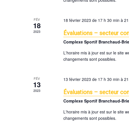
changements sont possibles.
S
r
N
E
A
v
FÉV
18 février 2023 de 17 h 30 min
à
21
V
18
e
I
2023
n
Évaluations – secteur com
G
t
Complexe Sportif Branchaud-Bri
A
s
T
L'horaire mis à jour est sur le site 
b
changements sont possibles.
I
y
O
K
e
N
FÉV
13 février 2023 de 17 h 30 min
à
21
y
13
w
2023
Évaluations – secteur com
o
Complexe Sportif Branchaud-Bri
r
d
L'horaire mis à jour est sur le site 
.
changements sont possibles.