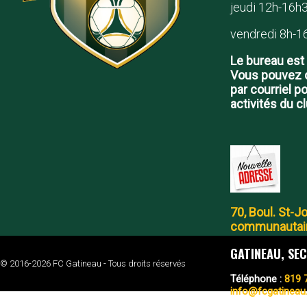
jeudi 12h-16h3
vendredi 8h-16
Le bureau est 
Vous pouvez c
par courriel p
activités du c
70, Boul. St-J
communautair
GATINEAU, SE
© 2016-2026 FC Gatineau - Tous droits réservés
Téléphone :
819 
info@fcgatineau