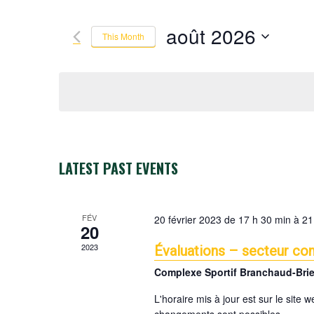
V
t
E
e
août 2026
This Month
N
r
T
K
S
e
S
e
y
S
l
w
E
e
o
c
A
r
t
R
d
d
C
LATEST PAST EVENTS
.
a
H
S
t
A
e
e
N
FÉV
20 février 2023 de 17 h 30 min
à
21
a
.
20
D
r
V
2023
Évaluations – secteur com
c
I
Complexe Sportif Branchaud-Bri
h
E
f
L'horaire mis à jour est sur le site 
W
o