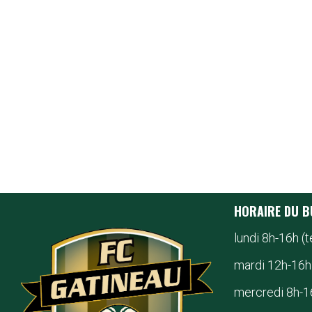
HORAIRE DU 
lundi 8h-16h (t
mardi 12h-16h
mercredi 8h-16