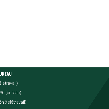
BUREAU
élétravail)
30 (bureau)
h (télétravail)