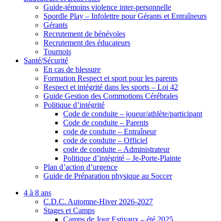
Guide-témoins violence inter-personnelle
Spordle Play – Infolettre pour Gérants et Entraîneurs
Gérants
Recrutement de bénévoles
Recrutement des éducateurs
Tournois
Santé/Sécurité
En cas de blessure
Formation Respect et sport pour les parents
Respect et intégrité dans les sports – Loi 42
Guide Gestion des Commotions Cérébrales
Politique d’intégrité
Code de conduite – joueur/athlète/participant
Code de conduite – Parents
code de conduite – Entraîneur
code de conduite – Officiel
code de conduite – Administrateur
Politique d’intégrité – Je-Porte-Plainte
Plan d’action d’urgence
Guide de Préparation physique au Soccer
4 à 8 ans
C.D.C. Automne-Hiver 2026-2027
Stages et Camps
Camps de Jour Estivaux – été 2025