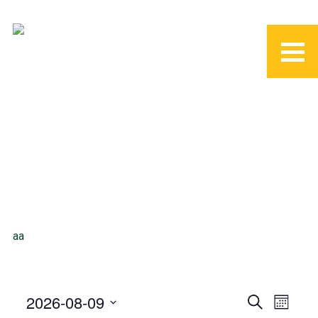
aa
2026-08-09
S
M
E
e