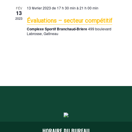
V
i
13 février 2023 de 17 h 30 min
à
21 h 00 min
FÉV
o
I
13
n
E
2023
Évaluations – secteur compétitif
W
Complexe Sportif Branchaud-Briere
499 boulevard
S
Labrosse, Gatineau
N
A
V
I
G
A
T
I
O
N
HORAIRE DU BUREAU