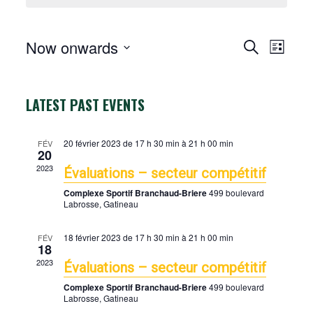
Now onwards
S
L
E
e
S
E
i
a
v
s
e
V
r
e
t
c
l
E
LATEST PAST EVENTS
n
h
e
N
t
c
T
V
20 février 2023 de 17 h 30 min
à
21 h 00 min
FÉV
i
t
S
20
e
d
S
2023
Évaluations – secteur compétitif
w
a
E
Complexe Sportif Branchaud-Briere
499 boulevard
s
t
A
Labrosse, Gatineau
N
e
R
a
.
C
18 février 2023 de 17 h 30 min
à
21 h 00 min
FÉV
v
18
H
i
2023
Évaluations – secteur compétitif
A
g
N
Complexe Sportif Branchaud-Briere
499 boulevard
a
Labrosse, Gatineau
D
t